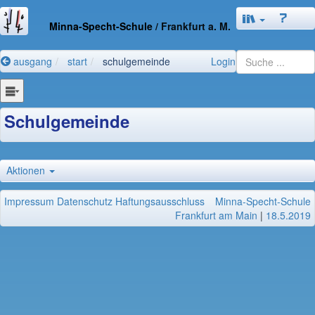
Minna-Specht-Schule
/ Frankfurt a. M.
ausgang
start
schulgemeinde
Login
Schulgemeinde
Aktionen
Impressum
Datenschutz
Haftungsausschluss
Minna-Specht-Schule
Frankfurt am Main
|
18.5.2019